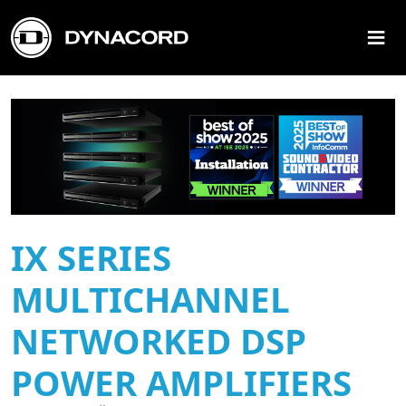
≡
IX SERIES
MULTICHANNEL
NETWORKED DSP
POWER AMPLIFIERS